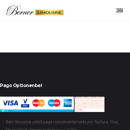
Pie
Pago Optionenbei
Bern-limusina usted paga convenientemente por factura, Visa,