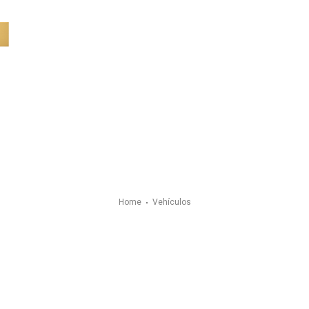
Please assign a m
Home
Vehículos
Vehículos