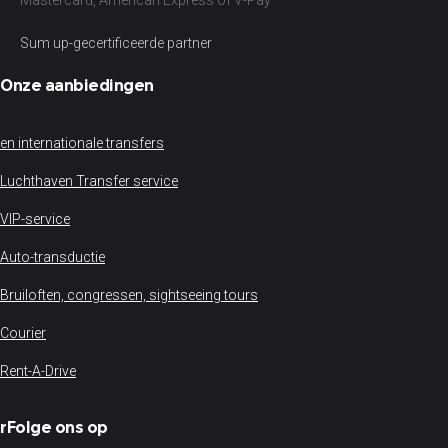
Mastercard, American Express of V-Pay
Sum up-gecertificeerde partner
Onze aanbiedingen
en internationale transfers
Luchthaven Transfer service
VIP-service
Auto-transductie
Bruiloften, congressen, sightseeing tours
Courier
Rent-A-Drive
rFolge ons op