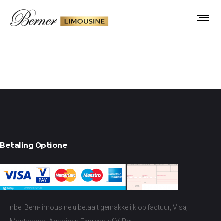
Voettekst
Betaling Optione
nbei Bern-limousine u betaalt gemakkelijk op factuur, Visa,