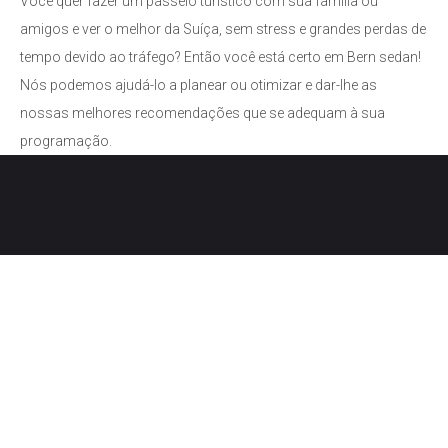
Você quer fazer um passeio turístico com sua família ou
amigos e ver o melhor da Suíça, sem stress e grandes perdas de
tempo devido ao tráfego? Então você está certo em Bern sedan!
Nós podemos ajudá-lo a planear ou otimizar e dar-lhe as
nossas melhores recomendações que se adequam à sua
programação.